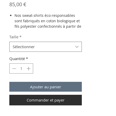
Prix
85,00 €
Nos sweat-shirts éco-responsables
sont fabriqués en coton biologique et
fils polyester confectionnés à partir de
bouteilles de plastique recyclé.
Taille
*
Grâce à la technique LSF ( Low
Shrinkable Fleece ) il possède une
Sélectionner
parfaite résistance et stabilité au
lavage.
Quantité
*
Surface douce 100 % coton peigné, et
intérieur enveloppant leur matière est
particulièrement souple et agréable à
porter.
Coton biologique, vegan. Fil en
polyester recyclé.
Ajouter au panier
Ce modèle est un modèle cintré,
Commander et payer
recommandé aux femmes.